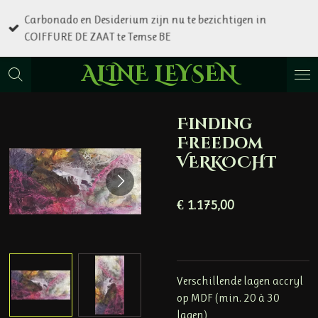
Ga
Carbonado en Desiderium zijn nu te bezichtigen in
direct
COIFFURE DE ZAAT te Temse BE
naar
de
ALINE LEYSEN
hoofdinhoud
Finding
Freedom
VERKOCHT
€ 1.175,00
Verschillende lagen accryl
op MDF (min. 20 à 30
lagen)