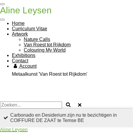
Ga
Aline Leysen
direct
naar
de
Home
hoofdinhoud
Curriculum Vitae
Artwork
Nature Calls
Van Roest tot Rijkdom
Colouring My World
Exhibitions
Contact
Account
Metaalkunst 'Van Roest tot Rijkdom'
Carbonado en Desiderium zijn nu te bezichtigen in
COIFFURE DE ZAAT te Temse BE
Aline Leysen