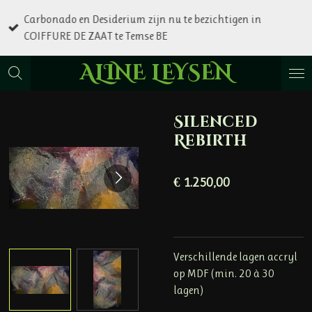
Ga
Carbonado en Desiderium zijn nu te bezichtigen in
direct
COIFFURE DE ZAAT te Temse BE
naar
de
ALINE LEYSEN
hoofdinhoud
Silenced
Rebirth
€ 1.250,00
Verschillende lagen accryl
op MDF (min. 20 à 30
lagen)