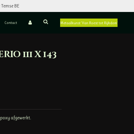
e Temse BE
Contact
Metaalkunst 'Van Roest tot Rijkdom'
rio 111 x 143
epoxy afgewerkt.