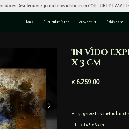
nado en Desiderium zijn nu te bezichtigen in COIFFURE DE ZAAT t
Home
Curriculum Vitae
Artwork
Exhibitions
In Vido Expe
x 3 cm
€ 6.259,00
Acryl geroest op metaal, met 
111 x 143 x 3 cm