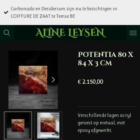
Ga
Carbonado en Desiderium zijn nu te bezichtigen in
direct
COIFFURE DE ZAAT te Temse BE
naar
de
ALINE LEYSEN
hoofdinhoud
Potentia 80 x
84 x 3 cm
€ 2.150,00
Verschillende lagen acryl
geroest op metaal, met
epoxy afgewerkt.