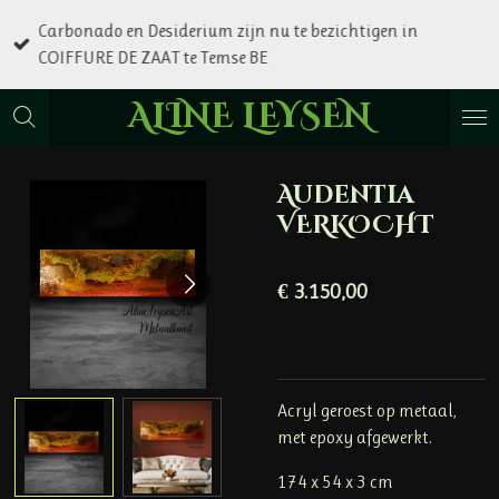
Ga
Carbonado en Desiderium zijn nu te bezichtigen in
direct
COIFFURE DE ZAAT te Temse BE
naar
de
ALINE LEYSEN
hoofdinhoud
Audentia
VERKOCHT
€ 3.150,00
Acryl geroest op metaal,
met epoxy afgewerkt.
174 x 54 x 3 cm