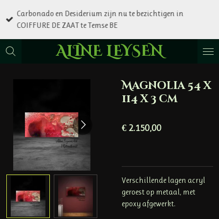
Ga
Carbonado en Desiderium zijn nu te bezichtigen in
direct
COIFFURE DE ZAAT te Temse BE
naar
de
ALINE LEYSEN
hoofdinhoud
Magnolia 54 x
114 x 3 cm
€ 2.150,00
Verschillende lagen acryl
geroest op metaal, met
epoxy afgewerkt.