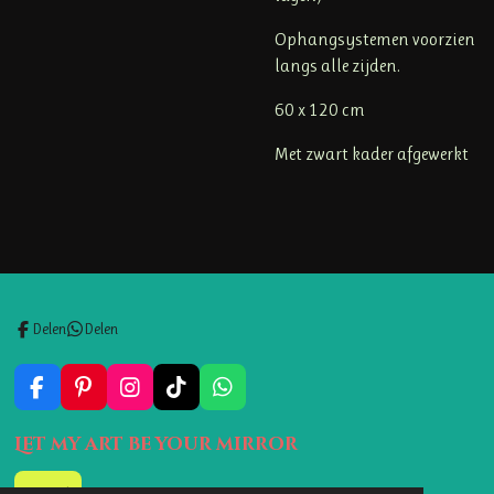
Ophangsystemen voorzien
langs alle zijden.
60 x 120 cm
Met zwart kader afgewerkt
Delen
Delen
F
P
I
T
W
a
i
n
i
h
c
n
s
k
a
Let my art be your mirror
e
t
t
T
t
b
e
a
o
s