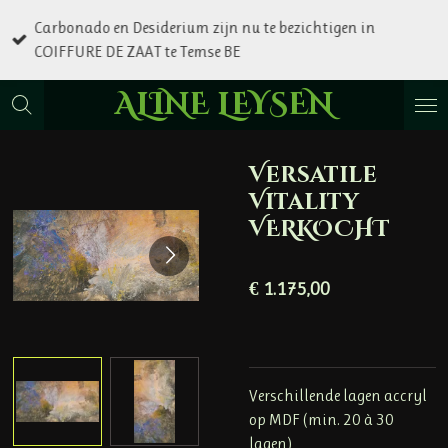
Ga
Carbonado en Desiderium zijn nu te bezichtigen in
direct
COIFFURE DE ZAAT te Temse BE
naar
de
ALINE LEYSEN
hoofdinhoud
Versatile
Vitality
VERKOCHT
€ 1.175,00
Verschillende lagen accryl
op MDF (min. 20 à 30
lagen)