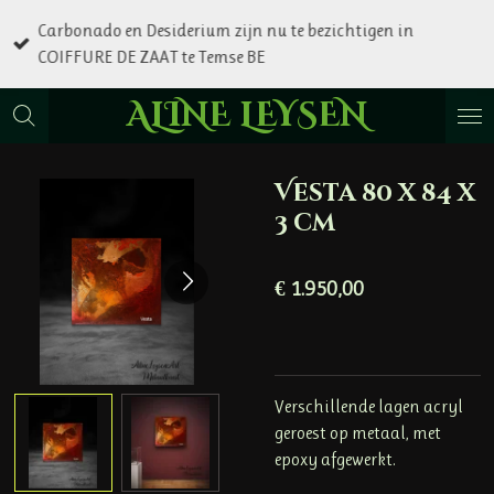
Ga
Carbonado en Desiderium zijn nu te bezichtigen in
direct
COIFFURE DE ZAAT te Temse BE
naar
de
ALINE LEYSEN
hoofdinhoud
Vesta 80 x 84 x
3 cm
€ 1.950,00
Verschillende lagen acryl
geroest op metaal, met
epoxy afgewerkt.