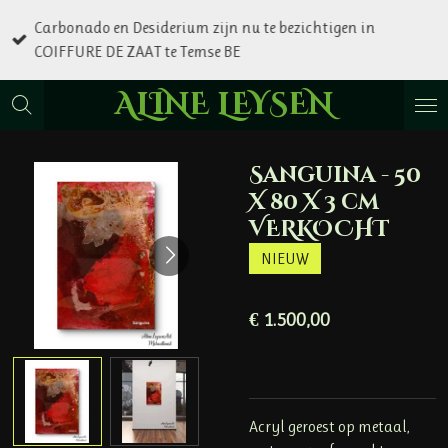
Ga
Carbonado en Desiderium zijn nu te bezichtigen in
direct
COIFFURE DE ZAAT te Temse BE
naar
de
ALINE LEYSEN
hoofdinhoud
Sanguina - 50
X 80 X 3 cm
VERKOCHT
NIEUW
€ 1.500,00
Acryl geroest op metaal,